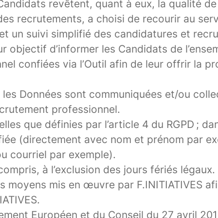
Candidats revêtent, quant à eux, la qualité 
des recrutements, a choisi de recourir au ser
t un suivi simplifié des candidatures et recru
our objectif d’informer les Candidats de l’ens
 confiées via l’Outil afin de leur offrir la p
t les Données sont communiquées et/ou colle
recrutement professionnel.
elles que définies par l’article 4 du RGPD ; d
fiée (directement avec nom et prénom par exe
u courriel par exemple).
compris, à l’exclusion des jours fériés légaux.
 les moyens mis en œuvre par F.INITIATIVES af
TIATIVES.
ment Européen et du Conseil du 27 avril 2016